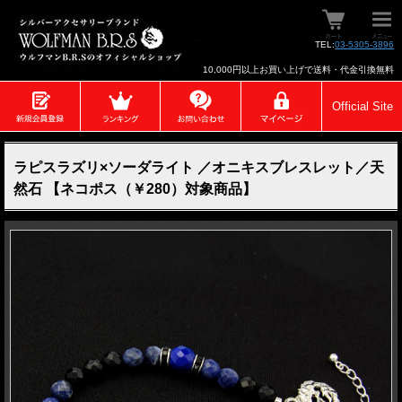
TEL:
03-5305-3896
10,000円以上お買い上げで送料・代金引換無料
Official Site
ラピスラズリ×ソーダライト ／オニキスブレスレット／天
然石 【ネコポス（￥280）対象商品】