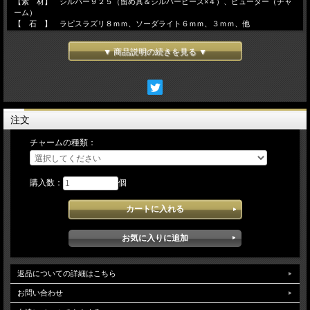
【素 材】 シルバー９２５（留め具＆シルバービーズ×４）、ピューター（チャ
ーム）
【 石 】 ラピスラズリ８ｍｍ、ソーダライト６ｍｍ、３ｍｍ、他
【サイズ】 全長１９０ｍｍ～２４０ｍｍ(アジャスターで長さ調整できます)
▼ 商品説明の続きを見る ▼
注文
チャームの種類：
購入数：
個
返品についての詳細はこちら
お問い合わせ