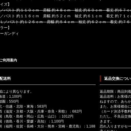
イズ】
／バスト 約１１０ｃｍ 肩幅 約４８ｃｍ 袖丈 約６０ｃｍ 着丈 約６７ｃ
バスト 約１１６ｃｍ 肩幅 約５２ｃｍ 袖丈 約６１ｃｍ 着丈 約７１ｃ
Ｌ／バスト 約１２６ｃｍ 肩幅 約５４ｃｍ 袖丈 約６２ｃｍ 着丈 約７６
ラー】
ーガンディ
ご利用案内
配送料
返品交換につい
域により異なります。
返品期限：商品到
海道：1,100円
返品送料：お客様
都圏：550円
ねますので、あら
北・信越・北陸・東海：583円
また、お客様都合
西（滋賀・京都・大阪・兵庫・奈良・和歌）：682円
（カード決済手数
国（鳥取・島根・岡山・広島・山口）：1012円
ただし、不良品交換
国（徳島・香川・愛媛・高知）：1,100円
きます。
州（福岡・佐賀・長崎・大分・熊本・宮崎・鹿児島）：1,188
恐れ入りますがセ