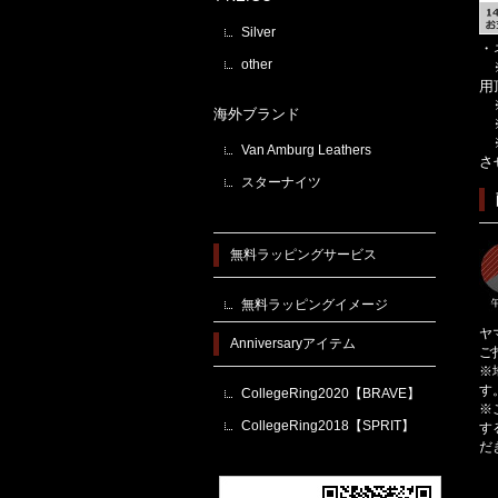
Silver
・
other
※
用
※
海外ブランド
※
※
Van Amburg Leathers
さ
スターナイツ
無料ラッピングサービス
無料ラッピングイメージ
ヤ
Anniversaryアイテム
ご
※
す
CollegeRing2020【BRAVE】
※
CollegeRing2018【SPRIT】
す
だ