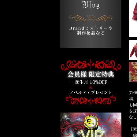
力強
場。
も同
を採
なし
【素
綿５