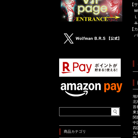
【サ
Ｍ
Ｌ／
Ｘ
【カ
バ
地
北
首
東
関
中
四
商品カテゴリ
九