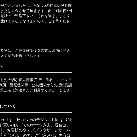
がございましたら、当Shopの在庫状況を確
または返金させて頂きます。商品到着後8日
は電話でご連絡下さい。それを過ぎますと返
お受けできなくなりますので、ご了承くださ
ある物は、ご注文確認後３営業日以内に発送
は入荷次第発送いたします
て
した大切な個人情報(住所・氏名・メールア
裁判所・警察機関等・公共機関からの提出要請
、第三者に譲渡または利用する事は一切ござ
について
物カゴは、セコム社のデジタルIDにより証
お買い物カゴでのデータ入力、送信は、
より、お客様のウェブブラウザーとサーバ
暗号化されるので、ご記入された内容は