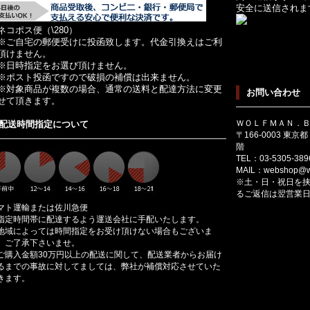
安全に送信されま
ネコポス便（\280）
ご自宅の郵便受けに投函致します。代金引換えはご利
頂けません。
日時指定をお選び頂けません。
ポスト投函ですので破損の補償は出来ません。
対象商品が複数の場合、通常の送料と配達方法に変更
お問い合わせ
せて頂きます。
ＷＯＬＦＭＡＮ．
配送時間指定について
〒166-0003 東
階
TEL：03-5305-389
MAIL：
webshop@wo
※土・日・祝日を
るご返信は翌営業
マト運輸または佐川急便
指定時間帯に配達するよう運送会社に手配いたします。
地域によっては時間指定をお受け頂けない場合もございま
。ご了承下さいませ。
ご購入金額30万円以上の配送に関して、配送業者からお届け
るまでの事故に対してましては、弊社が補償対応させていた
きます。