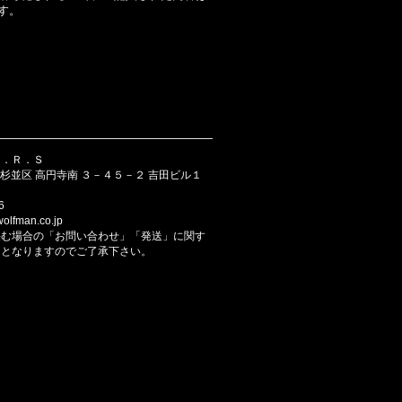
す。
Ｂ．Ｒ．Ｓ
京都 杉並区 高円寺南 ３－４５－２ 吉田ビル１
6
lfman.co.jp
挟む場合の「お問い合わせ」「発送」に関す
日となりますのでご了承下さい。