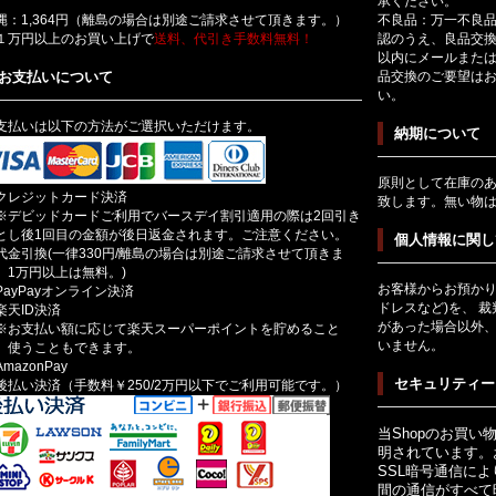
承ください。
縄：1,364円（離島の場合は別途ご請求させて頂きます。）
不良品：万一不良品
１万円以上のお買い上げで
送料、代引き手数料無料！
認のうえ、良品交換
以内にメールまた
お支払いについて
品交換のご要望は
い。
支払いは以下の方法がご選択いただけます。
納期について
原則として在庫の
クレジットカード決済
致します。無い物
デビッドカードご利用でバースデイ割引適用の際は2回引き
とし後1回目の金額が後日返金されます。ご注意ください。
個人情報に関し
代金引換(一律330円/離島の場合は別途ご請求させて頂きま
。1万円以上は無料。)
お客様からお預かり
PayPayオンライン決済
ドレスなど)を、 
楽天ID決済
があった場合以外
お支払い額に応じて楽天スーパーポイントを貯めること
いません。
、使うこともできます。
mazonPay
セキュリティー
後払い決済（手数料￥250/2万円以下でご利用可能です。）
当Shopのお買い
明されています。
SSL暗号通信に
間の通信がすべて