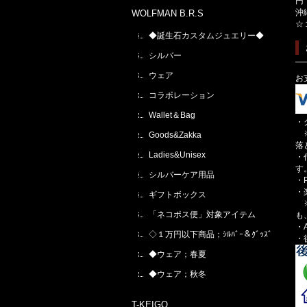
円
沖
WOLFMAN B.R.S
☆
◆誕生石カスタムジュエリー◆
シルバー
ウェア
お
コラボレーション
Wallet＆Bag
・
※
Goods&Zakka
落
Ladies&Unisex
・
す
シルバーケア用品
・
・
ギフトボックス
※
「ネコポス便」対象アイテム
も
・A
◇１万円以下商品；ｼﾙﾊﾞｰ＆ｸﾞｯｽﾞ
・
◆ウェア；春夏
◆ウェア；秋冬
T-KEIGO