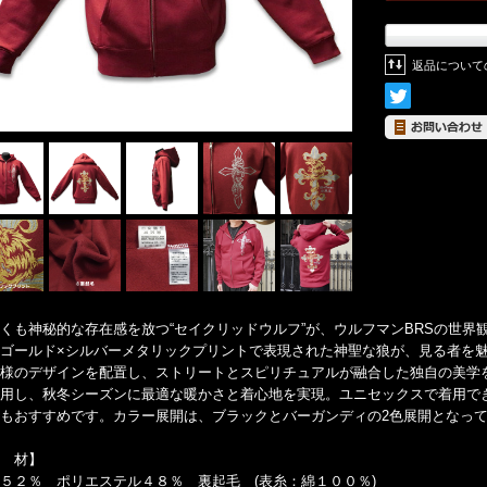
返品について
くも神秘的な存在感を放つ“セイクリッドウルフ”が、ウルフマンBRSの世界
ゴールド×シルバーメタリックプリントで表現された神聖な狼が、見る者を
様のデザインを配置し、ストリートとスピリチュアルが融合した独自の美学
用し、秋冬シーズンに最適な暖かさと着心地を実現。ユニセックスで着用で
もおすすめです。カラー展開は、ブラックとバーガンディの2色展開となっ
 材】
２％ ポリエステル４８％ 裏起毛 (表糸：綿１００％)