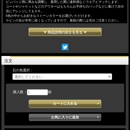
ピンバッジ用に厚みを調整し、着用した際に違和感なくウエアとマッチします。
コートやジャケットなどのアウターはもちろんお手持ちのバッグなどに着けて自分
流にアレンジしてもＯＫ。
5色の中からお好きなストーンカラーをお選びいただけます。
※ピンの先が非常に鋭くなっていますので、着脱の際には充分ご注意ください。
【素 材】 本体／シルバー９２５ ピン・留め具／合金
▼ 商品説明の続きを見る ▼
【 石 】 ラインストーン
【サイズ】 Ｗ２２ｍｍ×Ｈ２２ｍｍ
注文
石の色選択：
購入数：
個