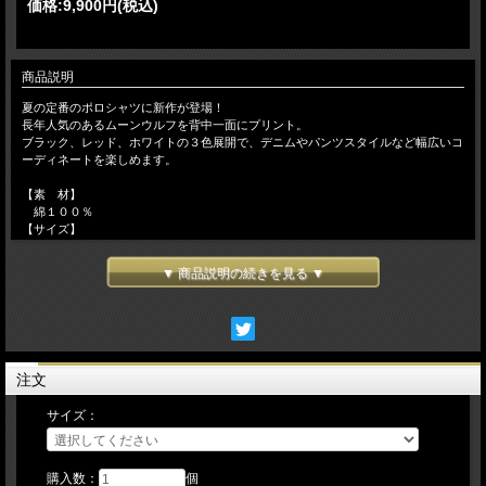
価格:
9,900円
(税込)
商品説明
夏の定番のポロシャツに新作が登場！
長年人気のあるムーンウルフを背中一面にプリント。
ブラック、レッド、ホワイトの３色展開で、デニムやパンツスタイルなど幅広いコ
ーディネートを楽しめます。
【素 材】
綿１００％
【サイズ】
Ｓ／バスト９６ｃｍ 肩幅４２ｃｍ 袖丈２１ｃｍ 着丈６７ｃｍ
Ｍ／バスト１０２ｃｍ 肩幅４４ｃｍ 袖丈２２ｃｍ 着丈７１ｃｍ
▼ 商品説明の続きを見る ▼
【カラー】
レッド
注文
サイズ：
購入数：
個