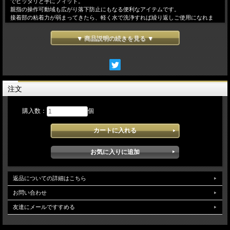
でピッタリと手にフィット。
親指の操作可動域も広がり落下防止にもなる便利なアイテムです。
接着部の粘着力が弱まってきたら、軽く水で洗浄すれば繰り返しご使用になれま
す。
まだスマホリングを使ったことのない方は、この機会にぜひデビューしてみてはい
▼ 商品説明の続きを見る ▼
かがでしょうか！
※ ご使用前に付属の注意書きを必ずお読みください。
※本製品の使用による端末の破損や損傷については一切の責任を負いかねますので
ご了承ください。
【素 材】 本体：ポリカーボネイト（クリア）、両面粘着シート リング部：亜
注文
鉛合金、マット加工
【サイズ】 本体：Ｗ３８．５ｍｍ ×Ｈ４８．５ｍｍ×Ｄ４．５ｍｍ
リング部： Ｗ２８ｍｍ×Ｈ２９．５ｍｍ×Ｄ４．５ｍｍ
購入数：
個
【耐久重量】 ８ｋｇ
※iPhone8、iPhone8Plus、iPhone?に装着されるお客様iPhone本体背面が特殊なガ
ラスの為、粘着テープでは貼付けるすることができません。iPhone本体をカバー型
ケースに装着の上、本品を貼付けさせてください。
返品についての詳細はこちら
お問い合わせ
友達にメールですすめる