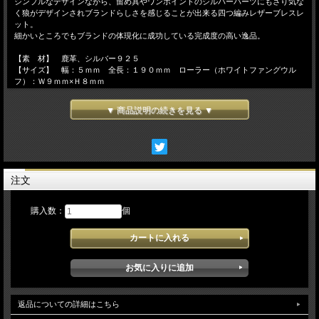
シンプルなデザインながら、留め具やワンポイントのシルバーパーツにもさり気な
く狼がデザインされブランドらしさを感じることが出来る四つ編みレザーブレスレ
ット。
細かいところでもブランドの体現化に成功している完成度の高い逸品。
【素 材】 鹿革、シルバー９２５
【サイズ】 幅：５ｍｍ 全長：１９０ｍｍ ローラー（ホワイトファングウル
フ）：Ｗ９ｍｍ×Ｈ８ｍｍ
※四つ編みひもはハンドメイドで製作しているため、幅・全長には若干違いがあり
ますのでご了承ください。
▼ 商品説明の続きを見る ▼
注文
購入数：
個
返品についての詳細はこちら