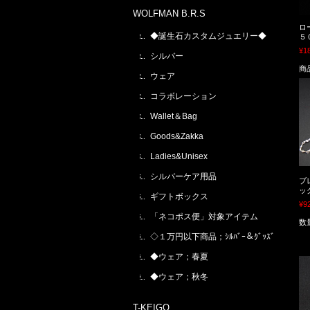
WOLFMAN B.R.S
ロ
◆誕生石カスタムジュエリー◆
５
¥1
シルバー
商
ウェア
コラボレーション
Wallet＆Bag
Goods&Zakka
Ladies&Unisex
シルバーケア用品
ブ
ッ
ギフトボックス
¥9
「ネコポス便」対象アイテム
数
◇１万円以下商品；ｼﾙﾊﾞｰ＆ｸﾞｯｽﾞ
◆ウェア；春夏
◆ウェア；秋冬
T-KEIGO