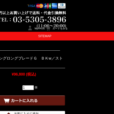
MyPAGE
カートをみる
SITEMAP
ングロングブレードＧ ＢＫw／スト
¥96,800
(税込)
個