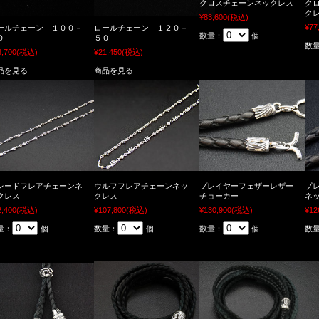
クロスチェーンネックレス
ク
ク
¥83,600
(税込)
¥77
ールチェーン １００－
ロールチェーン １２０－
数量：
個
０
５０
数
8,700
(税込)
¥21,450
(税込)
品を見る
商品を見る
レードフレアチェーンネ
ウルフフレアチェーンネッ
プレイヤーフェザーレザー
プ
クレス
クレス
チョーカー
ネ
2,400
(税込)
¥107,800
(税込)
¥130,900
(税込)
¥12
量：
個
数量：
個
数量：
個
数