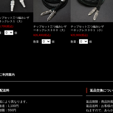
ップセット三つ編みレザ
ネックレス１（大）
9,700
(税込)
チップセット三つ編みレザ
チップセット三つ編みレザ
ーネックレス３００（大）
ーネックレス３０１（小）
量：
個
¥26,400
(税込)
¥20,900
(税込)
数量：
個
数量：
個
ご利用案内
配送料
返品交換につい
域により異なります。
返品期限：商品到
海道：1,100円
返品送料：お客様
都圏：550円
ねますので、あら