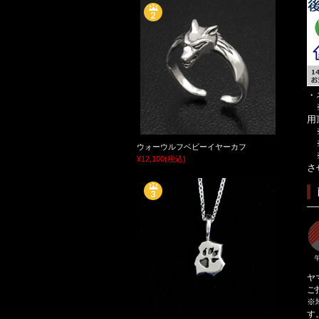
・
※
用
※
※
ウォーウルフベビーイヤーカフ
※
¥12,100
(税込)
さ
ヤ
ご
※
す