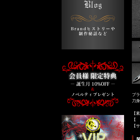
ブラ
刀身
【素
【 
【サ