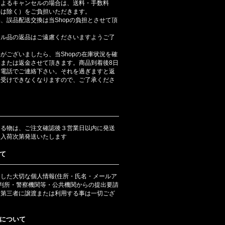
によるキャンセルの場合は、送料・手数料
料は除く）をご負担いただきます。
、誤品配送交換は当Shopの負担とさせて頂
ール品の返品はご遠慮くださいますようご了
がございましたら、当Shopの在庫状況を確
または返金させて頂きます。商品到着後8日
は電話でご連絡下さい。それを過ぎますと返
お受けできなくなりますので、ご了承くださ
ある物は、ご注文確認後３営業日以内に発送
は入荷次第発送いたします
て
した大切な個人情報(住所・氏名・メールア
裁判所・警察機関等・公共機関からの提出要請
、第三者に譲渡または利用する事は一切ござ
について