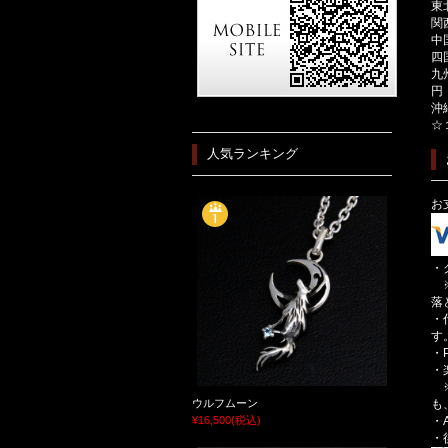
東
関
中
四
九
円
沖
☆
人気ランキング
お
・
※
落
・
す
・
・
※
ウルフムーン
も
¥16,500
(税込)
・A
・