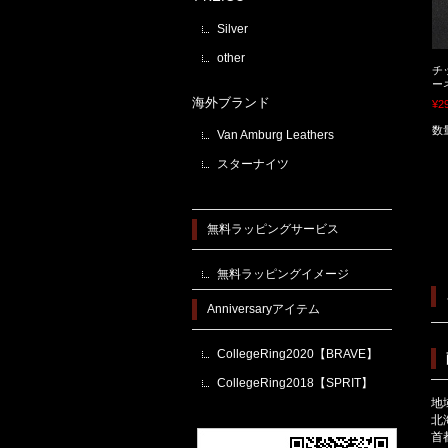
Silver
other
チ
ー
海外ブランド
¥2
数
Van Amburg Leathers
スターナイツ
無料ラッピングサービス
無料ラッピングイメージ
Anniversaryアイテム
CollegeRing2020【BRAVE】
CollegeRing2018【SPRIT】
地
北
首