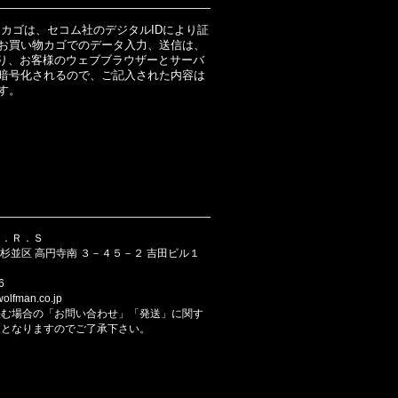
物カゴは、セコム社のデジタルIDにより証
お買い物カゴでのデータ入力、送信は、
より、お客様のウェブブラウザーとサーバ
暗号化されるので、ご記入された内容は
す。
Ｂ．Ｒ．Ｓ
京都 杉並区 高円寺南 ３－４５－２ 吉田ビル１
6
lfman.co.jp
挟む場合の「お問い合わせ」「発送」に関す
日となりますのでご了承下さい。