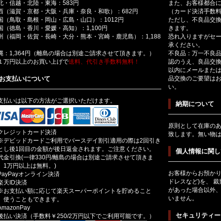
北・信越・北陸・東海：583円
また、お客様都合
西（滋賀・京都・大阪・兵庫・奈良・和歌）：682円
（カード決済手数
国（鳥取・島根・岡山・広島・山口）：1012円
ただし、不良品交換
国（徳島・香川・愛媛・高知）：1,100円
きます。
州（福岡・佐賀・長崎・大分・熊本・宮崎・鹿児島）：1,188
恐れ入りますがセ
承ください。
縄：1,364円（離島の場合は別途ご請求させて頂きます。）
不良品：万一不良品
１万円以上のお買い上げで
送料、代引き手数料無料！
認のうえ、良品交換
以内にメールまた
お支払いについて
品交換のご要望は
い。
支払いは以下の方法がご選択いただけます。
納期について
原則として在庫の
クレジットカード決済
致します。無い物
デビッドカードご利用でバースデイ割引適用の際は2回引き
とし後1回目の金額が後日返金されます。ご注意ください。
個人情報に関し
代金引換(一律330円/離島の場合は別途ご請求させて頂きま
。1万円以上は無料。)
お客様からお預かり
PayPayオンライン決済
ドレスなど)を、 
楽天ID決済
があった場合以外
お支払い額に応じて楽天スーパーポイントを貯めること
いません。
、使うこともできます。
mazonPay
セキュリティー
後払い決済（手数料￥250/2万円以下でご利用可能です。）