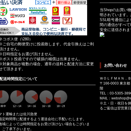
当Shopのお買い
明されています。
SSL暗号通信に
間の通信がすべて
安全に送信されま
ネコポス便（\280）
ご自宅の郵便受けに投函致します。代金引換えはご利
頂けません。
日時指定をお選び頂けません。
ポスト投函ですので破損の補償は出来ません。
対象商品が複数の場合、通常の送料と配達方法に変更
お問い合わせ
せて頂きます。
ＷＯＬＦＭＡＮ．
配送時間指定について
〒166-0003 東
階
TEL：03-5305-389
MAIL：
webshop@wo
※土・日・祝日を
るご返信は翌営業
マト運輸または佐川急便
指定時間帯に配達するよう運送会社に手配いたします。
地域によっては時間指定をお受け頂けない場合もございま
。ご了承下さいませ。