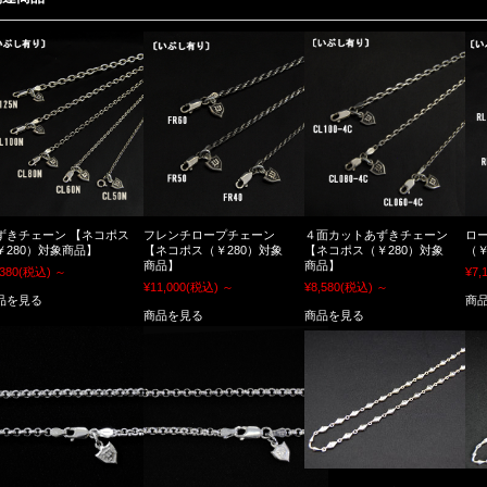
ずきチェーン 【ネコポス
フレンチロープチェーン
４面カットあずきチェーン
ロ
￥280）対象商品】
【ネコポス（￥280）対象
【ネコポス（￥280）対象
（￥
商品】
商品】
,380
(税込)
～
¥7,
¥11,000
(税込)
～
¥8,580
(税込)
～
品を見る
商
商品を見る
商品を見る