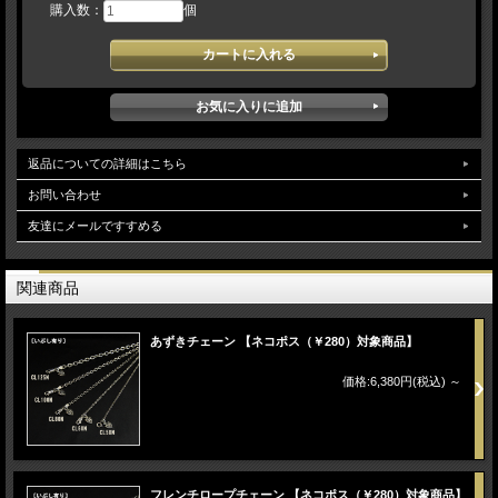
購入数：
個
【素 材】 シルバー９２５
【 石 】 キュービックジルコニア、ブルートパーズ、シンセティックルビー、
シンセティックサファイア
【サイズ】 Ｗ１７ｍｍ×Ｈ３６ｍｍ×厚み１１ｍｍ
※チェーンは別売りです。
返品についての詳細はこちら
お問い合わせ
友達にメールですすめる
関連商品
あずきチェーン 【ネコポス（￥280）対象商品】
価格:6,380円(税込)
～
フレンチロープチェーン 【ネコポス（￥280）対象商品】