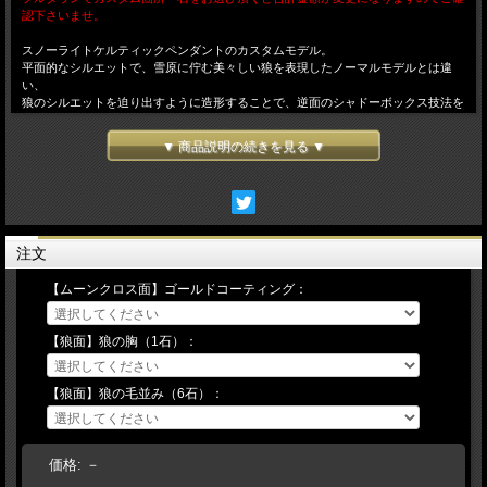
認下さいませ。
スノーライトケルティックペンダントのカスタムモデル。
平面的なシルエットで、雪原に佇む美々しい狼を表現したノーマルモデルとは違
い、
狼のシルエットを迫り出すように造形することで、逆面のシャドーボックス技法を
用いた
奥行きのある立体感とは異なる２つの立体をリバーシブルで表現。
▼ 商品説明の続きを見る ▼
また、チャームペンダントとのレイヤードや、大振りなペンダントトップとの重ね
着けもしやすい
ミドルサイズのペンダントでありながら充分な厚みがあり、
単独での着用でも存在感をアピールできる。
ゴールドコーティングの箇所や、狼の胸と毛並部分に配されたそれぞれの石を
自由にカスタムすることが出来るので、自分好みのオリジナルアイテムをオーダー
注文
出来ます。
※カスタムモデルは受注生産の為、お届けまでに１ヶ月程お時間を頂きます。
【ムーンクロス面】ゴールドコーティング：
【ストーンカスタムについて】
【狼面】狼の胸（1石）：
◆2か所あるストーンをお客様のご要望に応じてお好きな石にカスタムする事が出
来ます。
上記のそれぞれの項目の隣にある▼ボタンを押していただくと、カスタム可能な石
【狼面】狼の毛並み（6石）：
の種類が表示されますので、
ご希望の石をその中からお選び下さい。
プルダウン １．狼の胸 ２．狼の毛並
価格:
－
★詳細はこちらをクリック★