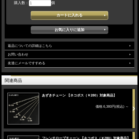
購入数：
個
【素 材】 シルバー９２５
【 石 】 キュービックジルコニア、ブルートパーズ、シンセティックルビー、
シンセティックサファイア
【サイズ】 Ｗ１７ｍｍ×Ｈ３６ｍｍ×厚み１１ｍｍ
※チェーンは別売りです。
返品についての詳細はこちら
お問い合わせ
友達にメールですすめる
関連商品
あずきチェーン 【ネコポス（￥280）対象商品】
価格:6,380円(税込)
～
フレンチロープチェーン 【ネコポス（￥280）対象商品】