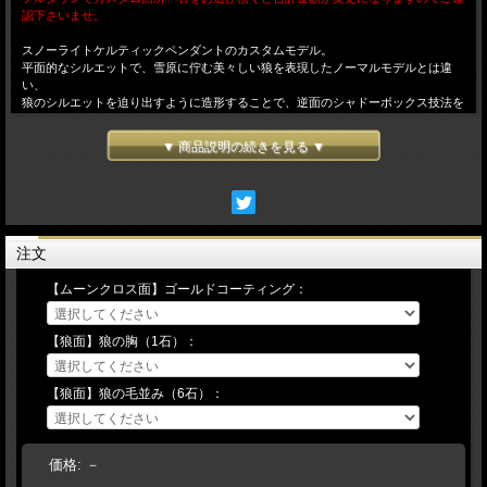
認下さいませ。
スノーライトケルティックペンダントのカスタムモデル。
平面的なシルエットで、雪原に佇む美々しい狼を表現したノーマルモデルとは違
い、
狼のシルエットを迫り出すように造形することで、逆面のシャドーボックス技法を
用いた
奥行きのある立体感とは異なる２つの立体をリバーシブルで表現。
▼ 商品説明の続きを見る ▼
また、チャームペンダントとのレイヤードや、大振りなペンダントトップとの重ね
着けもしやすい
ミドルサイズのペンダントでありながら充分な厚みがあり、
単独での着用でも存在感をアピールできる。
ゴールドコーティングの箇所や、狼の胸と毛並部分に配されたそれぞれの石を
自由にカスタムすることが出来るので、自分好みのオリジナルアイテムをオーダー
注文
出来ます。
※カスタムモデルは受注生産の為、お届けまでに１ヶ月程お時間を頂きます。
【ムーンクロス面】ゴールドコーティング：
【ストーンカスタムについて】
【狼面】狼の胸（1石）：
◆2か所あるストーンをお客様のご要望に応じてお好きな石にカスタムする事が出
来ます。
上記のそれぞれの項目の隣にある▼ボタンを押していただくと、カスタム可能な石
【狼面】狼の毛並み（6石）：
の種類が表示されますので、
ご希望の石をその中からお選び下さい。
プルダウン １．狼の胸 ２．狼の毛並
価格:
－
★詳細はこちらをクリック★