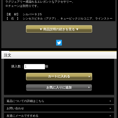
ラグジュアリー感溢れるエレガントなアクセサリー。
※チェーンは別売りです。
【素 材】 シルバー９２5
【 石 】 シンセスピネル（アクア）、キュービックジルコニア、ラインストー
ン
【サイズ】 Ｗ１２ｍｍ×Ｈ４５ｍｍ
▼ 商品説明の続きを見る ▼
注文
購入数：
個
返品についての詳細はこちら
お問い合わせ
友達にメールですすめる